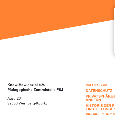
Know-How sozial e.V.
IMPRESSUM
Pädagogische Zentralstelle FSJ
DATENSCHUTZ
PRIVATSPHÄRE
Austr.23
ÄNDERN
92533 Wernberg-Köblitz
HISTORIE DER 
EINSTELLUNGE
EINWILLIGUNG